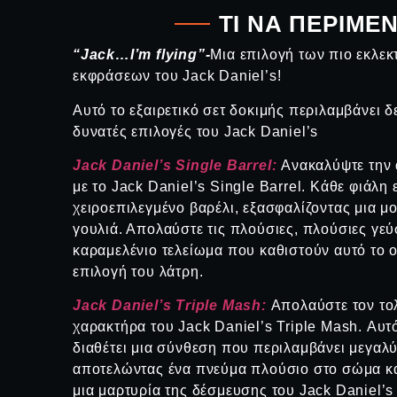
ΤΙ ΝΑ ΠΕΡΙΜΕΝ
“Jack…I’m flying”-
Μια επιλογή των πιο εκλεκ
εκφράσεων του Jack Daniel’s!
Αυτό το εξαιρετικό σετ δοκιμής περιλαμβάνει δε
δυνατές επιλογές του Jack Daniel’s
Jack Daniel’s Single Barrel:
Ανακαλύψτε την
με το Jack Daniel’s Single Barrel. Κάθε φιάλη
χειροεπιλεγμένο βαρέλι, εξασφαλίζοντας μια μ
γουλιά. Απολαύστε τις πλούσιες, πλούσιες γεύσ
καραμελένιο τελείωμα που καθιστούν αυτό το ο
επιλογή του λάτρη.
Jack Daniel’s Triple Mash:
Απολαύστε τον το
χαρακτήρα του Jack Daniel’s Triple Mash. Αυτ
διαθέτει μια σύνθεση που περιλαμβάνει μεγαλ
αποτελώντας ένα πνεύμα πλούσιο στο σώμα και 
μια μαρτυρία της δέσμευσης του Jack Daniel’s 