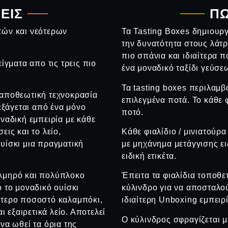
ΕΙΣ
ΠΩ
τών και νεότερων
Τα Tasting Boxes δημιουρ
την δυνατότητα στους λάτρ
πιο σπάνια και ιδιαίτερα 
ίγματα απο τις τρεις πιο
ένα μοναδικό ταξίδι γεύσ
Τα tasting boxes περιλαμβά
 αποθεωτική τεχνοκρασία
επιλεγμένα ποτά. Το κάθε φ
 εξάγεται από ένα μόνο
ποτό.
οναδική εμπειρία με κάθε
εις και το λείο,
Κάθε φιαλίδιο / μινιατούρ
υίσκι μια πραγματική
με μηχάνημα μετάγγισης ει
ειδική ετικέτα.
λμηρό και πολύπλοκο
Έπειτα τα φιαλίδια τοποθε
ό το μοναδικό ουίσκι
κύλινδρο για να αποσταλο
ύτερο ποσοστό καλαμπόκι,
ιδιαίτερη Unboxing εμπειρί
εξαιρετικά λείο. Αποτελεί
Ο κύλινδρος σφραγίζεται μ
να ωθεί τα όρια της