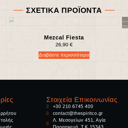
ΣΧΕΤΙΚΑ ΠΡΟΪΟΝΤΑ
Mezcal Fiesta
26,90
€
Διαβάστε περισσότερα
ρίες
Στοιχεία Επικοινωνίας
ς
+30 210 6745 400
ορρήτου
contact@thespiritco.gr
στολής
Λ. Μεσογείων 451, Αγία
ρωμής
Παρασκευή, Τ.Κ.15343