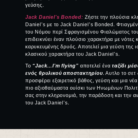
γεύσης.
Jack Daniel’s Bonded:
Ζήστε την πλούσια κλ
Daniel’s με το Jack Daniel’s Bonded. Φτιαγμ
του Νόμου περί Σφραγισμένου Φιαλώματος του 
επιδεικνύει έναν πλούσιο χαρακτήρα με νότες 
καρυκευμένης δρυός. Αποτελεί μια γεύση της ισ
κλασικού χαρακτήρα του Jack Daniel’s.
Το
“Jack…I’m flying”
αποτελεί ένα
ταξίδι μέ
ενός θρυλικού αποστακτηρίου
. Αυτλο το σετ
προσφέρει εξαιρετικό βάθος, γεύση και μια νέα
πιο αξιοθαύμαστα ουίσκι των Ηνωμένων Πολιτ
σας στην κληρονομιά, την παράδοση και την α
του Jack Daniel’s.