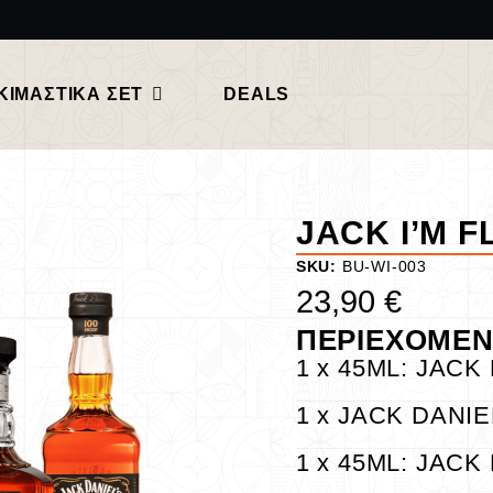
ΚΙΜΑΣΤΙΚΑ ΣΕΤ
DEALS
JACK I’M F
SKU:
BU-WI-003
23,90
€
ΠΕΡΙΕΧΟΜΕ
1 x
45ML: JACK
1 x
JACK DANIE
1 x
45ML: JACK