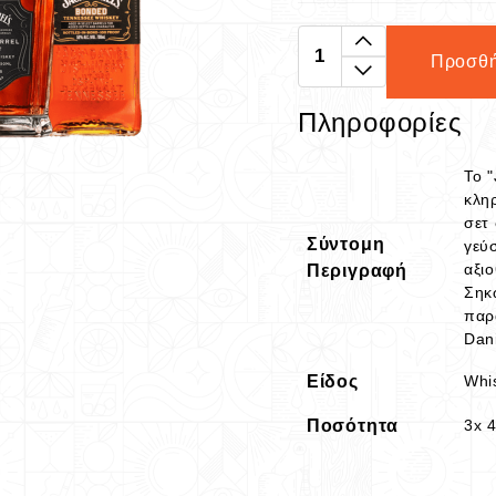
Προσθή
Πληροφορίες
Το "
κλη
σετ
Σύντομη
γεύσ
αξι
Περιγραφή
Σηκ
παρ
Dani
Είδος
Whi
Ποσότητα
3x 