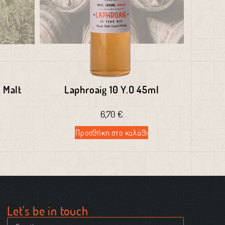
 Malt
Laphroaig 10 Y.O 45ml
6,70
€
Προσθήκη στο καλάθι
Let's be in touch