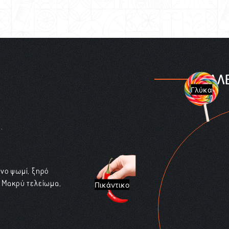
ΠΑΛ
Γλύκα
.
ένο ψωμί, ξηρό
. Μακρύ τελείωμα,
Πικάντικο