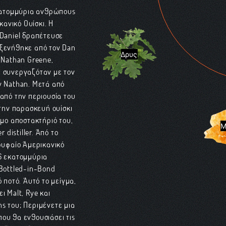
εκατομμύρια ανθρώπους
κανικό Ουίσκι. Η
 Daniel δραπέτευσε
οξενήθηκε από τον Dan
Δρυς
Ο Nathan Greene,
, συνεργαζόταν με τον
ν Nathan. Μετά από
 από την περιουσία του
 την παρασκευή ουίσκι
ιμο αποστακτήριό του,
Μ
distiller. Από το
ορυφαίο Αμερικανικό
16 εκατομμύρια
 Bottled-in-Bond
 ποτό. Αυτό το μείγμα,
ι Malt, Rye και
ς του; Περιμένετε μια
ου θα ενθουσιάσει τις