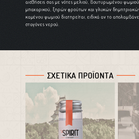
αισθήσεις σας με νότες μελιού, βουτυρωμένου ψωμιού
μπαχαρικού, ξηρών φρούτων και γλυκών δημητριακών
καμένου ψωμιού διατηρείται, ειδικά αν το απολαμβάνε
σταγόνες νερού.
ΣΧΕΤΙΚΑ ΠΡΟΪΟΝΤΑ