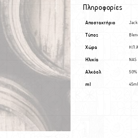
Πληροφορίες
Αποστακτήριο
Jack
Τύπος
Blen
Χώρα
Η.Π.Α
Ηλικία
NAS
Αλκόολ
50%
ml
45m