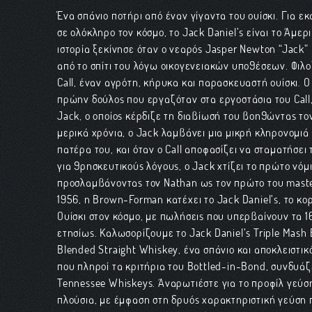
Ένα σπάνιο ποτήρι από έναν γίγαντα του ουίσκι. Για 
σε ολόκληρο τον κόσμο, το Jack Daniel’s είναι το Αμερι
ιστορία ξεκίνησε όταν ο νεαρός Jasper Newton “Jack”
από το σπίτι του λόγω οικογενειακών υποθέσεων. Φιλ
Call, έναν αγρότη, κήρυκα και παρασκευαστή ουίσκι. 
πρώην δούλος που εργαζόταν στα εργοστάσια του Call
Jack, ο οποίος κέρδιζε τη διαβίωσή του βοηθώντας το
μερικά χρόνια, ο Jack λαμβάνει μια μικρή κληρονομιά
πατέρα του, και όταν ο Call αποφασίζει να σταματήσει
για θρησκευτικούς λόγους, ο Jack χτίζει το πρώτο νόμ
προσλαμβάνοντας τον Nathan ως τον πρώτο του master 
1956, η Brown-Forman κατέχει το Jack Daniel’s, το κ
Ουίσκι στον κόσμο, με πωλήσεις που υπερβαίνουν τα 
ετησίως. Καλωσορίζουμε το Jack Daniel’s Triple Mash
Blended Straight Whiskey, ένα σπάνιο και αποκλειστικό
που πληροί τα κριτήρια του Bottled-in-Bond, συνδυάζε
Tennessee Whiskeys. Αναρωτιέστε για το προφίλ γεύση
πλούσια, με έμφαση στη δρυός χαρακτηριστική γεύση π