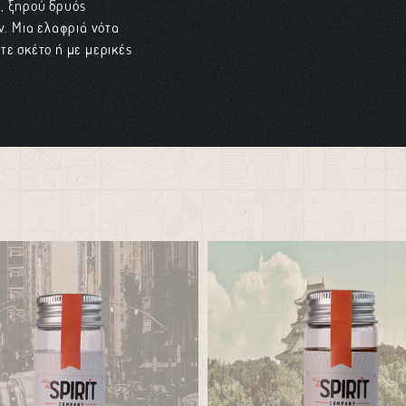
, ξηρού δρυός
. Μια ελαφριά νότα
τε σκέτο ή με μερικές