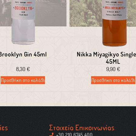
Brooklyn Gin 45ml
Nikka Miyagikyo Single
45ML
8,30
€
9,90
€
Προσθήκη στο καλάθι
Προσθήκη στο καλάθι
ίες
Στοιχεία Επικοινωνίας
+30 210 6745 400