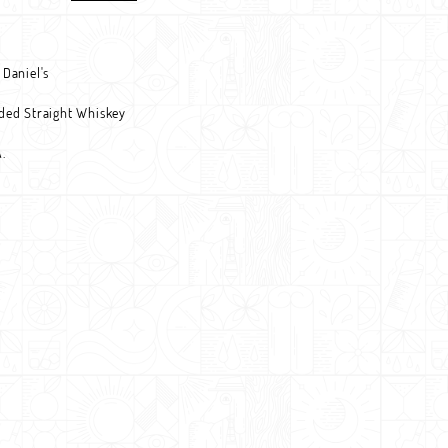
 Daniel's
ded Straight Whiskey
.
l