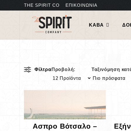
THE SPIRIT CO
ΕΠΙΚΟΙΝΩΝΙΑ
ΚΑΒΑ
ΔΟ
Φίλτρα
Προβολή:
Ταξινόμηση κατ
Ασπρο Βότσαλο –
Εξήν