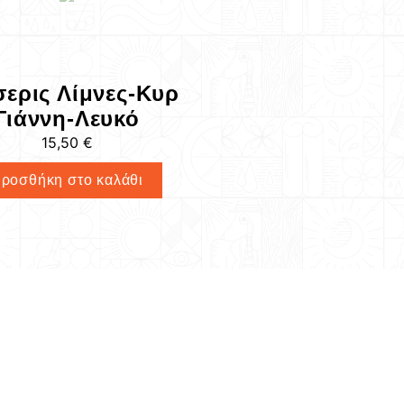
σερις Λίμνες-Κυρ
Γιάννη-Λευκό
15,50
€
ροσθήκη στο καλάθι