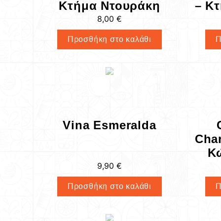
Κτήμα Ντουράκη
– Κ
8,00
€
Προσθήκη στο καλάθι
Π
Vina Esmeralda
Cha
Κ
9,90
€
Προσθήκη στο καλάθι
Π