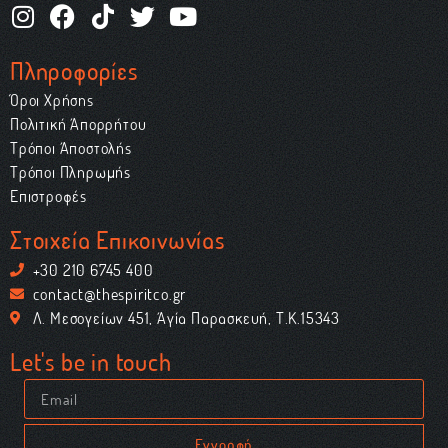
Πληροφορίες
Όροι Χρήσης
Πολιτική Απορρήτου
Τρόποι Αποστολής
Τρόποι Πληρωμής
Επιστροφές
Στοιχεία Επικοινωνίας
+30 210 6745 400
contact@thespiritco.gr
Λ. Μεσογείων 451, Αγία Παρασκευή, Τ.Κ.15343
Let's be in touch
Εγγραφή