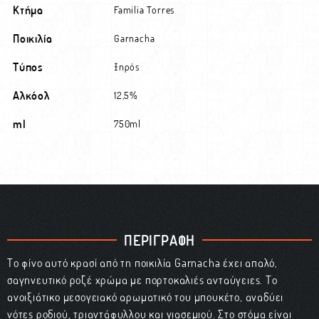
Κτήμα
Familia Torres
Ποικιλία
Garnacha
Τύπος
Ξηρός
Αλκόολ
12,5%
ml
750ml
ΠΕΡΙΓΡΑΦΗ
Το φίνο αυτό κρασί από τη ποικιλία Garnacha έχει απαλό,
σαγηνευτικό ροζέ χρώμα με πορτοκαλιές ανταύγειες. Το
ανοιξιάτικο μεσογειακό αρωματικό του μπουκέτο, αναδύει
νότες ροδιού, τριαντάφυλλου και γιασεμιού. Στο στόμα είναι