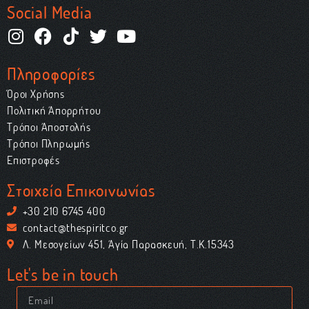
Social Media
Πληροφορίες
Όροι Χρήσης
Πολιτική Απορρήτου
Τρόποι Αποστολής
Τρόποι Πληρωμής
Επιστροφές
Στοιχεία Επικοινωνίας
+30 210 6745 400
contact@thespiritco.gr
Λ. Μεσογείων 451, Αγία Παρασκευή, Τ.Κ.15343
Let's be in touch