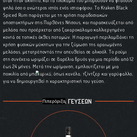
όταν ήταν ακίνητο, και τα πλοκάμια του μπορούσαν να φτάσουν
ψηλά όσο ο ανώτερος ιστός ενός ιστιοφόρου. Το Kraken Black
Spiced Rum παράγεται με τη χρήση παραδοσιακών
αποστακτήρων στις Παρθένες Νήσους, και παρασκευάζεται από
μελάσα που προέρχεται από ζαχαροκάλαμο καλλιεργημένο
κοντά σε τοπικές όχθες ποταμών. Η παραγωγή περιλαμβάνει τη
χρήση φυσικών μύκητων για την ζύμωση της αραιωμένης
μελάσας, μετατρέποντάς την απευθείας σε αλκοόλ. Το ρούμι
στη συνέχεια ωριμάζει σε βαρέλια δρυός για μια περίοδο από 12
έως 24 μήνες. Μετά την ωρίμανση, εμπλουτίζεται με μια
ποικιλία από μπαχαρικά, όπως κανέλα, τζίντζερ και γαρύφαλλο,
για να δημιουργηθεί η χαρακτηριστική του γεύση.
ΠΑΛΕΤΑ ΓΕΥΣΕΩΝ
Πιπερόριζα