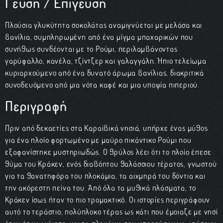
Γεύση / Επίγευση
Πλούσια γλυκύτητα σοκολάτας αναμιγνύεται με μελάσα και
βανίλια, συμπληρωμένη από ένα μίγμα μπαχαρικών που
συνήθως συνδέονται με το Ρούμι, περιλαμβάνοντας
γαρύφαλλο, κανέλα, τζίντζερ και γαλαγγάλη. Ήπιο τελείωμα
κυριαρχούμενο από ένα δυνατό άρωμα βανίλιας, διακριτικά
συνοδευόμενο από μια νότα καφέ και μια υποψία πιπεριού.
Περιγραφή
Πριν από δεκαετίες στα Καραϊβικά νησιά, υπήρχε ένας μύθος
για ένα πλοίο φορτωμένο με μαύρο πικάντικο Ρούμι που
εξαφανίστηκε μυστηριωδώς. Ο θρύλος λέει ότι το πλοίο έπεσε
θύμα του Κράκεν, ενός διαβόητου θαλάσσιου τέρατος, γνωστού
για τα θανατηφόρα του πλοκάμια, τα αιχμηρά του δόντια και
την ακόρεστη πείνα του. Από όλα τα μυθικά πλάσματα, το
Κράκεν ίσως ήταν το πιο τρομακτικό. Οι ιστορίες περιγράφουν
αυτό το τεράστιο, πολύπλοκο τέρας ως κάτι που έμοιαζε με νησί