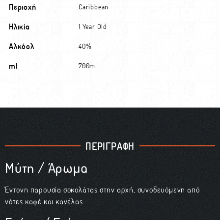
Περιοχή
Caribbean
Ηλικία
1 Year Old
Αλκόολ
40%
ml
700ml
ΠΕΡΙΓΡΑΦΗ
Μύτη / Άρωμα
Έντονη παρουσία σοκολάτας στην αρχή, συνοδευόμενη από
νότες καφέ και κανέλας.