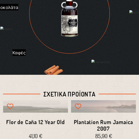
Σοκολάτα
Καφές
Γαρύφαλλο
Κανέλα
ΣΧΕΤΙΚΑ ΠΡΟΪΟΝΤΑ
Flor de Caña 12 Year Old
Plantation Rum Jamaica
2007
41,10
€
85,90
€