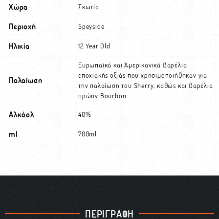
Χώρα
Σκωτία
Περιοχή
Speyside
Ηλικία
12 Year Old
Ευρωπαϊκά και Αμερικανικά βαρέλια
εποχιακής οξιάς που χρησιμοποιήθηκαν για
Παλαίωση
την παλαίωση του Sherry, καθώς και βαρέλια
πρώην Bourbon
Αλκόολ
40%
ml
700ml
ΠΕΡΙΓΡΑΦΗ