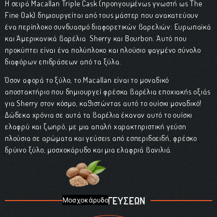
Η σειρά Macallan Triple Cask (προηγουμένως γνωστή ως The
Fine Oak) δημιουργείται από τους μάστερ που ανακατεύουν
ένα περίπλοκο συνδυασμό διαφορετικών βαρελιών: Ευρωπαϊκά
και Αμερικανικά βαρέλια Sherry και Bourbon. Αυτό που
προκύπτει είναι ένα πολύπλοκο και πλούσιο ψαγμένο σύνολο
διαφόρων επιδράσεων από τα ξύλα.
Όσον αφορά το ξύλο, το Macallan είναι το μοναδικό
αποστακτήριο που δημιουργεί φρέσκα βαρέλια εποχιακής οξιάς
για Sherry στον κόσμο, καθιστώντας αυτό το ουίσκι μοναδικό!
Δώδεκα χρόνια σε αυτά τα βαρέλια έκαναν αυτό το ουίσκι
ελαφρύ και ζωηρό, με μια απαλή χαρακτηριστική γεύση
πλούσια σε αρώματα και γεύσεις από εσπεριδοειδή, φρέσκο
δρύινο ξύλο, μοσχοκάρυδο και μια ελαφριά βανιλιά.
ΠΑΛΕΤΑ ΓΕΥΣΕΩΝ
Μοσχοκάρυδο