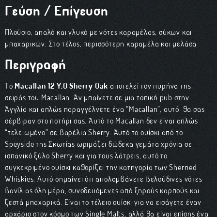
Γεύση / Επίγευση
Πλούσιο, απαλό και γλυκό με νότες καραμέλας, σύκων και
μπαχαρικών. Στο τέλος, περισσότερη καραμέλα και μελάσα
Περιγραφή
Το
Macallan 12 Y.O Sherry Oak
αποτελεί τον πυρήνα της
σειράς του Macallan. Αν μπαίνετε σε μια τοπική pub στην
Αγγλία και απλώς παραγγέλνετε ένα “Macallan”, αυτό θα σας
σέρβιραν στο ποτήρι σας. Αυτό το Macallan δεν είναι απλώς
“τελειωμένο” σε βαρέλια Sherry. Αυτό το ουίσκι από το
Speyside της Σκωτίας ωριμάζει δώδεκα γεμάτα χρόνια σε
ισπανικό ξύλο Sherry και για τους λάτρεις, αυτό το
συγκεκριμένο ουίσκι καθορίζει την κατηγορία των Sherried
Whiskies. Αυτό σημαίνει ότι απολαμβάνετε βελούδινες νότες
βανίλιας όλη μέρα, συνοδευόμενες από ξηρούς καρπούς και
ζεστά μπαχαρικά. Είναι το τέλειο ουίσκι για να εισάγετε έναν
αρχάριο στον κόσμο των Single Malts, αλλά θα είναι επίσης ένα