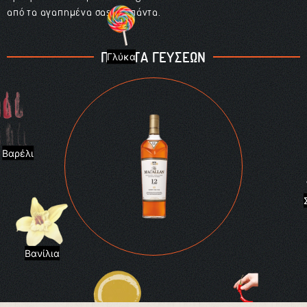
από τα αγαπημένα σας για πάντα.
ΠΑΛΕΤΑ ΓΕΥΣΕΩΝ
Γλύκα
Βαρέλι
Βανίλια