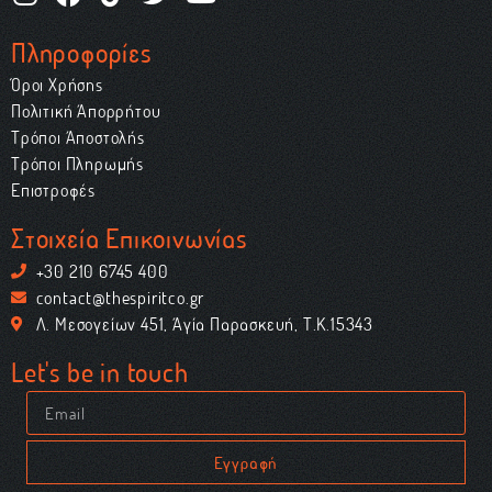
Πληροφορίες
Όροι Χρήσης
Πολιτική Απορρήτου
Τρόποι Αποστολής
Τρόποι Πληρωμής
Επιστροφές
Στοιχεία Επικοινωνίας
+30 210 6745 400
contact@thespiritco.gr
Λ. Μεσογείων 451, Αγία Παρασκευή, Τ.Κ.15343
Let's be in touch
Εγγραφή