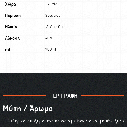
Χώρα
Σκωτία
Περιοχή
Speyside
Ηλικία
12 Year Old
Αλκόολ
40%
ml
700ml
ΠΕΡΙΓΡΑΦΗ
Μύτη / Άρωμα
Τζίντζερ και αποξηραμένα κεράσια με βανίλια και ψημένο ξύλο