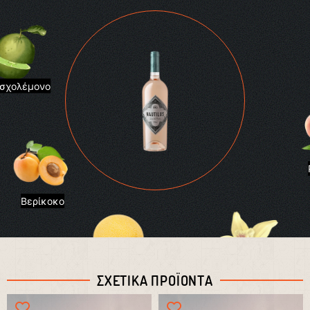
σχολέμονο
Βερίκοκο
Πεπόνι
ΣΧΕΤΙΚΑ ΠΡΟΪΟΝΤΑ
Βανίλια