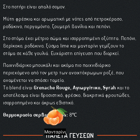
Στο
ποτήρι
είναι
απαλό
σομον
.
Μύτη φρέσκια και αρωματική με νότες από πετροκέρασο,
ροδάκινο, περγαμόντο, ζουμερή βανίλια και πεπόνι.
Στο στόμα έχει μέτριο σώμα και ισορροπημένη οξύτητα. Πεπόνι,
βερίκοκο, ροδάκινο, ξύσμα
lime
και μανταρίνι γεμίζουν το
στόμα σε κάθε γουλιά. Ευχάριστη επίγευση που διαρκεί.
Παιχνιδιάρικο μπουκάλι και ακόμα πιο παιχνιδιάρικο
περιεχόμενο από τον μετρ των ανοιχτόχρωμων ροζέ, που
αναμένεται να σπάσει ταμεία.
Το
blend
είναι
Grenache
Rouge,
Αγιωργίτικο,
Syrah
και το
αποτέλεσμα είναι δροσιστικό, φρέσκο, διακριτικά φρουτώδες,
ισορροπημένο και άκρως εθιστικό.
Θερμοκρασία σερβιρίσματος:
8℃
Μανταρίνι
ΠΑΛΕΤΑ ΓΕΥΣΕΩΝ