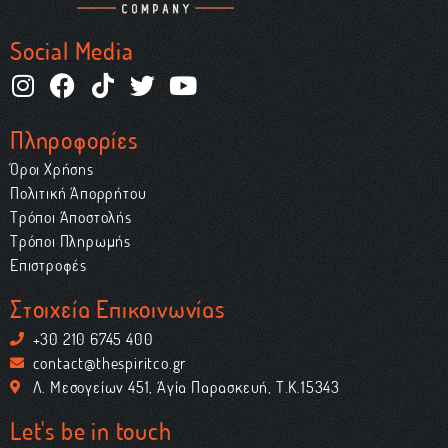
Social Media
Πληροφορίες
Όροι Χρήσης
Πολιτική Απορρήτου
Τρόποι Αποστολής
Τρόποι Πληρωμής
Επιστροφές
Στοιχεία Επικοινωνίας
+30 210 6745 400
contact@thespiritco.gr
Λ. Μεσογείων 451, Αγία Παρασκευή, Τ.Κ.15343
Let's be in touch