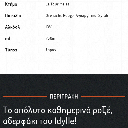
Κτήμα
La Tour Melas
Ποικιλία
Grenache Rouge, Αγιωργίτικο, Syrah
Αλκόολ
13%
ml
750ml
Τύπος
Ξηρός
ΠΕΡΙΓΡΑΦΗ
Το απόλυτο καθημερινό ροζέ,
αδερφάκι του Idylle!