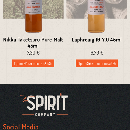
Nikka Taketsuru Pure Malt
Laphroaig 10 Y.O 45ml
45ml
7,30
€
6,70
€
Προσθήκη στο καλάθι
Προσθήκη στο καλάθι
Social Media