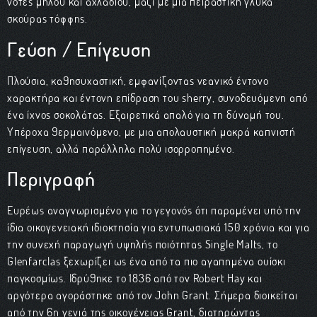
νότες μήλου και αχλαδιού, μαζί με μια πειραστική γλύκα
σκούρας τόφφης.
Γεύση / Επίγευση
Πλούσια, καθησυχαστική, εμφανίζοντας νεανικό έντονο
χαρακτήρα και έντονη επίδραση του sherry, συνοδευόμενη από
ένα ίχνος σοκολάτας. Εξαιρετικά απαλό για τη δύναμή του.
Υπέροχα θερμαινόμενο, με μια απολαυστική μακρά καπνιστή
επίγευση, αλλά παράλληλα πολύ ισορροπημένο.
Περιγραφή
Ευρέως αναγνωρισμένο για το γεγονός ότι παραμένει υπό την
ίδια οικογενειακή ιδιοκτησία για εντυπωσιακά 150 χρόνια και για
την συνεχή παραγωγή υψηλής ποιότητας Single Malts, το
Glenfarclas ξεχωρίζει ως ένα από τα πιο αγαπημένα ουίσκι
παγκοσμίως. Ιδρύθηκε το 1836 από τον Robert Hay και
αργότερα αγοράστηκε από τον John Grant. Σήμερα διοικείται
από την 6η γενιά της οικογένειας Grant, διατηρώντας