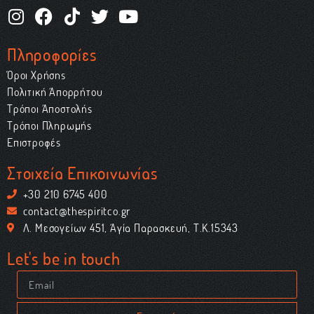
Πληροφορίες
Όροι Χρήσης
Πολιτική Απορρήτου
Τρόποι Αποστολής
Τρόποι Πληρωμής
Επιστροφές
Στοιχεία Επικοινωνίας
+30 210 6745 400
contact@thespiritco.gr
Λ. Μεσογείων 451, Αγία Παρασκευή, Τ.Κ.15343
Let's be in touch