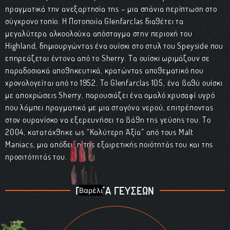
πραγματικά την ανεξαρτησία της – μια σπάνια περίπτωση στο
σύγχρονο τοπίο. Η Ποτοποιία Glenfarclas διαθέτει τα
μεγαλύτερα αλκοολούχα απόσταγμα στην περιοχή του
Highland, δημιουργώντας ένα ουίσκι στο στυλ του Speyside που
επηρεάζεται έντονα από το Sherry. Τα ουίσκι ωριμάζουν σε
παραδοσιακά αποθηκευτικά, κρατώντας αποθεματικό που
χρονολογείται από το 1952. Το Glenfarclas 105, ένα βαθύ ουίσκι
με αποχρώσεις Sherry, παρουσιάζει ένα ομαλό χρυσαφί υγρό
που λάμπει πραγματικά με μια σταγόνα νερού, επιτρέποντας
στον ουρανίσκο να εξερευνήσει τα βάθη της γεύσης του. Το
2004, κατατάχθηκε ως “Καλύτερη Αξία” από τους Malt
Maniacs, μια απόδειξη της εξαιρετικής ποιότητάς του και της
προσιτότητάς του.
ΠΑΛΕΤΑ ΓΕΥΣΕΩΝ
Βαρέλι