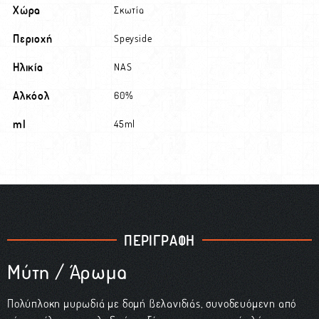
Χώρα
Σκωτία
Περιοχή
Speyside
Ηλικία
NAS
Αλκόολ
60%
ml
45ml
ΠΕΡΙΓΡΑΦΗ
Μύτη / Άρωμα
Πολύπλοκη μυρωδιά με δομή βελανιδιάς, συνοδευόμενη από