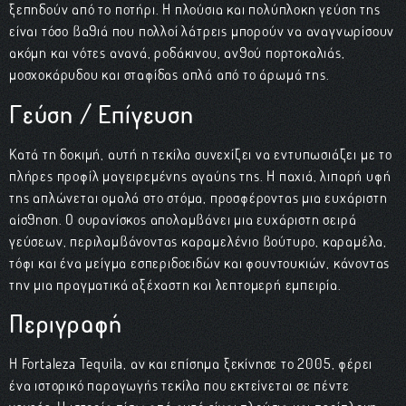
ξεπηδούν από το ποτήρι. Η πλούσια και πολύπλοκη γεύση της
είναι τόσο βαθιά που πολλοί λάτρεις μπορούν να αναγνωρίσουν
ακόμη και νότες ανανά, ροδάκινου, ανθού πορτοκαλιάς,
μοσχοκάρυδου και σταφίδας απλά από το άρωμά της.
Γεύση / Επίγευση
Κατά τη δοκιμή, αυτή η τεκίλα συνεχίζει να εντυπωσιάζει με το
πλήρες προφίλ μαγειρεμένης αγαύης της. Η παχιά, λιπαρή υφή
της απλώνεται ομαλά στο στόμα, προσφέροντας μια ευχάριστη
αίσθηση. Ο ουρανίσκος απολαμβάνει μια ευχάριστη σειρά
γεύσεων, περιλαμβάνοντας καραμελένιο βούτυρο, καραμέλα,
τόφι και ένα μείγμα εσπεριδοειδών και φουντουκιών, κάνοντας
την μια πραγματικά αξέχαστη και λεπτομερή εμπειρία.
Περιγραφή
Η Fortaleza Tequila, αν και επίσημα ξεκίνησε το 2005, φέρει
ένα ιστορικό παραγωγής τεκίλα που εκτείνεται σε πέντε