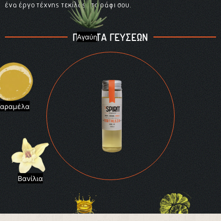
ένα έργο τέχνης τεκίλας στο ράφι σου.
ΠΑΛΕΤΑ ΓΕΥΣΕΩΝ
Αγαύη
Καραμέλα
Βανίλια