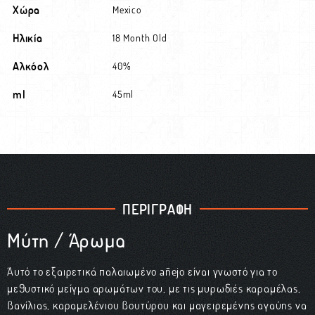
Χώρα
Mexico
Ηλικία
18 Month Old
Αλκόολ
40%
ml
45ml
ΠΕΡΙΓΡΑΦΗ
Μύτη / Άρωμα
Αυτό το εξαιρετικά παλαιωμένο añejo είναι γνωστό για το
μεθυστικό μείγμα αρωμάτων του, με τις μυρωδιές καραμέλας,
βανίλιας, καραμελένιου βουτύρου και μαγειρεμένης αγαύης να