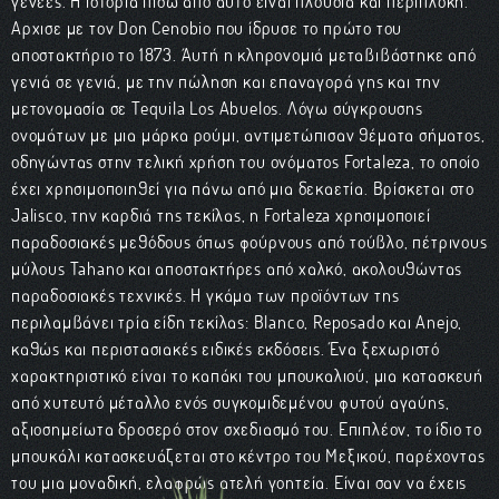
γενεές. Η ιστορία πίσω από αυτό είναι πλούσια και περίπλοκη.
Άρχισε με τον Don Cenobio που ίδρυσε το πρώτο του
αποστακτήριο το 1873. Αυτή η κληρονομιά μεταβιβάστηκε από
γενιά σε γενιά, με την πώληση και επαναγορά γης και την
μετονομασία σε Tequila Los Abuelos. Λόγω σύγκρουσης
ονομάτων με μια μάρκα ρούμι, αντιμετώπισαν θέματα σήματος,
οδηγώντας στην τελική χρήση του ονόματος Fortaleza, το οποίο
έχει χρησιμοποιηθεί για πάνω από μια δεκαετία. Βρίσκεται στο
Jalisco, την καρδιά της τεκίλας, η Fortaleza χρησιμοποιεί
παραδοσιακές μεθόδους όπως φούρνους από τούβλο, πέτρινους
μύλους Tahano και αποστακτήρες από χαλκό, ακολουθώντας
παραδοσιακές τεχνικές. Η γκάμα των προϊόντων της
περιλαμβάνει τρία είδη τεκίλας: Blanco, Reposado και Anejo,
καθώς και περιστασιακές ειδικές εκδόσεις. Ένα ξεχωριστό
χαρακτηριστικό είναι το καπάκι του μπουκαλιού, μια κατασκευή
από χυτευτό μέταλλο ενός συγκομιδεμένου φυτού αγαύης,
αξιοσημείωτα δροσερό στον σχεδιασμό του. Επιπλέον, το ίδιο το
μπουκάλι κατασκευάζεται στο κέντρο του Μεξικού, παρέχοντας
του μια μοναδική, ελαφρώς ατελή γοητεία. Είναι σαν να έχεις