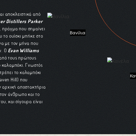
αι αποκλειστικά από
er Distillers Parker
, πράγμα που σημαίνει
Βανίλια
υ το ουίσκι μπήκε στο
γα με τον μήνα που
ν. Ο
Evan Williams
 από τους πρώτους
ο καλαμπόκι. Γνωστός
τρέπει το καλαμπόκι
Κα
ven Hill) που
ν αρχική αποστακτήρια
 τον άνθρωπο και το
υ, και σίγουρα είναι