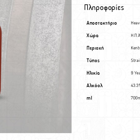
Πληροφορίες
Αποστακτήριο
Heav
Χώρα
Η.Π.Α
Περιοχή
Kent
Τύπος
Stra
Ηλικία
9 Ye
Αλκόολ
43.
ml
700