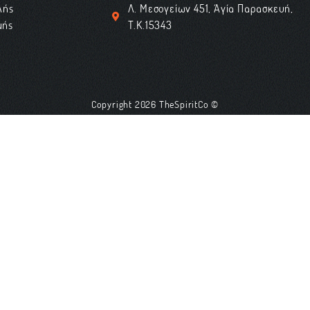
λής
Λ. Μεσογείων 451, Αγία Παρασκευή,
μής
Τ.Κ.15343
Copyright 2026 TheSpiritCo ©