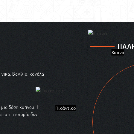
ΠΑΛ
Καπνά
 νικά. Βανίλια, κανέλα
 μια δόση καπνού. Η
Πικάντικο
ι ότι η ιστορία δεν