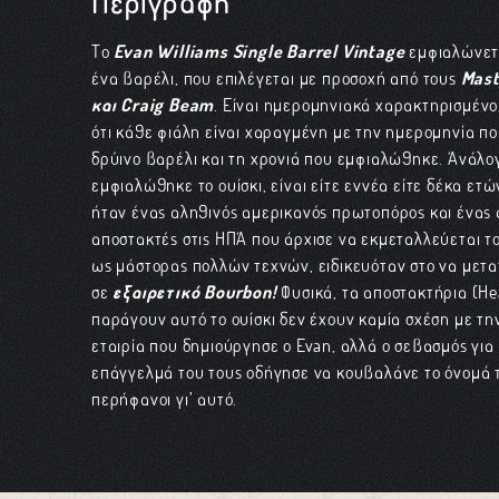
Περιγραφή
Το
Evan Williams Single Barrel Vintage
εμφιαλώνετ
ένα βαρέλι, που επιλέγεται με προσοχή από τους
Mast
και Craig Beam
. Είναι ημερομηνιακά χαρακτηρισμένο
ότι κάθε φιάλη είναι χαραγμένη με την ημερομηνία πο
δρύινο βαρέλι και τη χρονιά που εμφιαλώθηκε. Ανάλο
εμφιαλώθηκε το ουίσκι, είναι είτε εννέα είτε δέκα ετώ
ήταν ένας αληθινός αμερικανός πρωτοπόρος και ένας
αποστακτές στις ΗΠΑ που άρχισε να εκμεταλλεύεται τ
ως μάστορας πολλών τεχνών, ειδικευόταν στο να μετα
σε
εξαιρετικό Bourbon!
Φυσικά, τα αποστακτήρια (Hea
παράγουν αυτό το ουίσκι δεν έχουν καμία σχέση με τη
εταιρία που δημιούργησε ο Evan, αλλά ο σεβασμός για
επάγγελμά του τους οδήγησε να κουβαλάνε το όνομά το
περήφανοι γι’ αυτό.