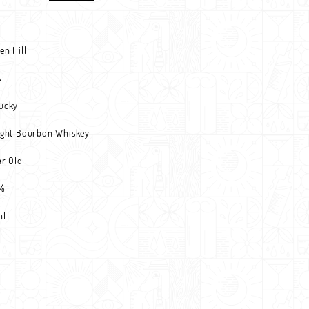
en Hill
.
ucky
ight Bourbon Whiskey
ar Old
3%
ml