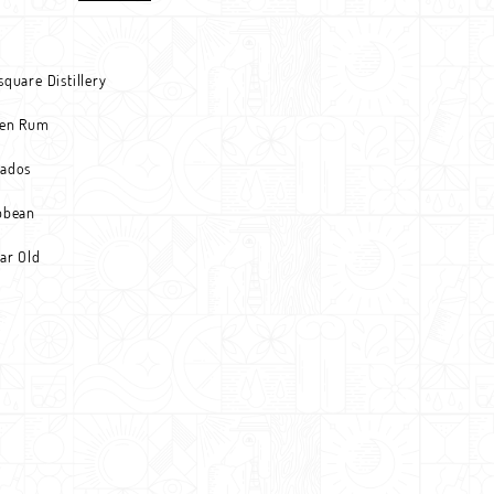
square Distillery
den Rum
ados
bbean
ear Old
l