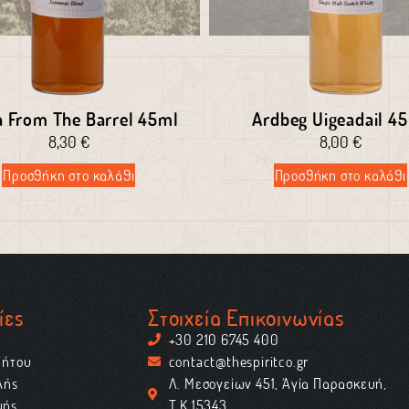
a From The Barrel 45ml
Ardbeg Uigeadail 4
8,30
€
8,00
€
Προσθήκη στο καλάθι
Προσθήκη στο καλάθι
ίες
Στοιχεία Επικοινωνίας
+30 210 6745 400
ρήτου
contact@thespiritco.gr
λής
Λ. Μεσογείων 451, Αγία Παρασκευή,
μής
Τ.Κ.15343