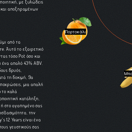
οποιητική, με ξυλώδεις
ς και αποξηραμένων
Πορτοκάλι
ούμι από τα
e. Αυτό το εξαιρετικό
ας τόσο Pot όσο και
τει ένα απαλό 43% ABV.
δους δρυός,
Μπ
τά τη δοκιμή, θα
αποχρώσεις, μια απαλή
ό το καλά
οποιητική κατάληξη,
ο ή στο αγαπημένο σας
ροσβασιμότητα, την
y’s 12 Years είναι ένα
τους γευστικούς σας