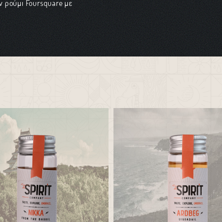
ν ρούμι Foursquare με