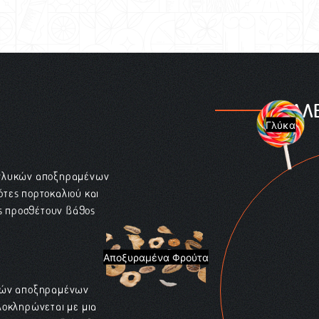
ΠΑΛ
Γλύκα
α γλυκών αποξηραμένων
ότες πορτοκαλιού και
ας προσθέτουν βάθος
Αποξυραμένα Φρούτα
υκών αποξηραμένων
λοκληρώνεται με μια