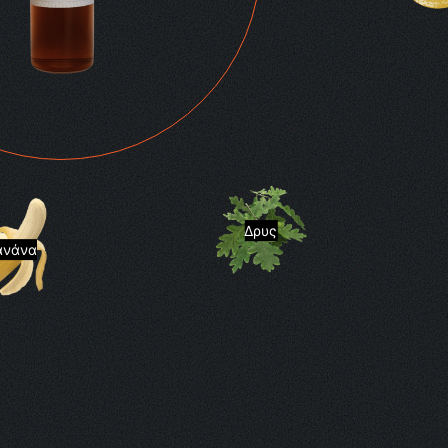
Δρυς
ανάνα