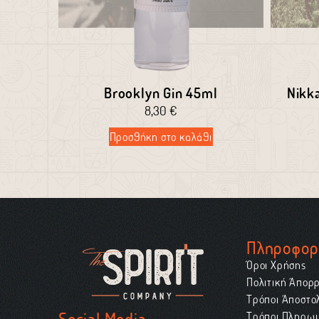
Brooklyn Gin 45ml
Nikk
8,30
€
Προσθήκη στο καλάθι
Πληροφορ
Όροι Χρήσης
Πολιτική Απορ
Τρόποι Αποστο
Social Media
Τρόποι Πληρω