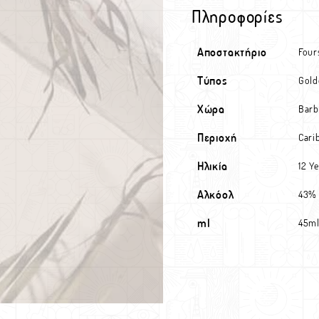
Πληροφορίες
Αποστακτήριο
Four
Τύπος
Gol
Χώρα
Barb
Περιοχή
Cari
Ηλικία
12 Y
Αλκόολ
43%
ml
45m