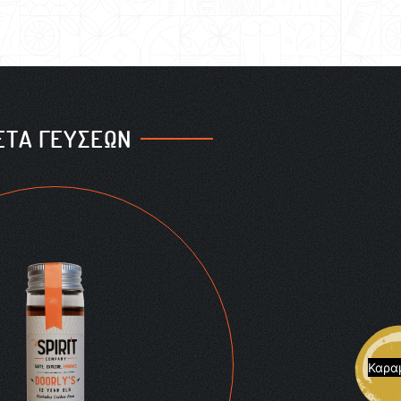
ΕΤΑ ΓΕΥΣΕΩΝ
Καρα