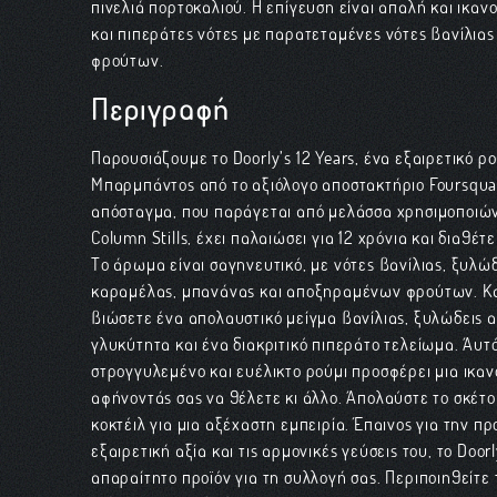
πινελιά πορτοκαλιού. Η επίγευση είναι απαλή και ικαν
και πιπεράτες νότες με παρατεταμένες νότες βανίλια
φρούτων.
Περιγραφή
Παρουσιάζουμε το Doorly’s 12 Years, ένα εξαιρετικό ρ
Μπαρμπάντος από το αξιόλογο αποστακτήριο Foursquar
απόσταγμα, που παράγεται από μελάσσα χρησιμοποιώντ
Column Stills, έχει παλαιώσει για 12 χρόνια και διαθέ
Το άρωμα είναι σαγηνευτικό, με νότες βανίλιας, ξυλώ
καραμέλας, μπανάνας και αποξηραμένων φρούτων. Κα
βιώσετε ένα απολαυστικό μείγμα βανίλιας, ξυλώδεις 
γλυκύτητα και ένα διακριτικό πιπεράτο τελείωμα. Αυτ
στρογγυλεμένο και ευέλικτο ρούμι προσφέρει μια ικαν
αφήνοντάς σας να θέλετε κι άλλο. Απολαύστε το σκέτ
κοκτέιλ για μια αξέχαστη εμπειρία. Έπαινος για την π
εξαιρετική αξία και τις αρμονικές γεύσεις του, το Doorl
απαραίτητο προϊόν για τη συλλογή σας. Περιποιηθείτε 