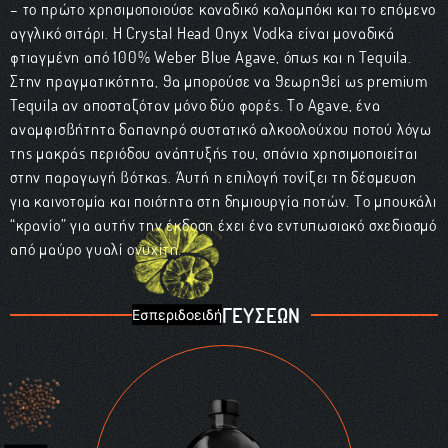
– το πρώτο χρησιμοποιούσε καναδικό καλαμπόκι και το επόμενο
αγγλικό σιτάρι. Η Crystal Head Onyx Vodka είναι μοναδικά
φτιαγμένη από 100% Weber Blue Agave, όπως και η Tequila.
Στην πραγματικότητα, θα μπορούσε να θεωρηθεί ως premium
Tequila αν αποσταζόταν μόνο δύο φορές. Το Agave, ένα
αναμφισβήτητα δαπανηρό συστατικό αλκοολούχου ποτού λόγω
της μακράς περιόδου ανάπτυξής του, σπάνια χρησιμοποιείται
στην παραγωγή βότκας. Αυτή η επιλογή τονίζει τη δέσμευση
για καινοτομία και ποιότητα στη δημιουργία ποτών. Το μπουκάλι
“κρανίο” για αυτήν την έκδοση έχει ένα εντυπωσιακό σχεδιασμό
από μαύρο γυαλί ονυχίτη.
ΠΑΛΕΤΑ ΓΕΥΣΕΩΝ
Εσπεριδοειδή