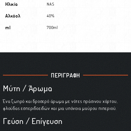
Ηλικία
NAS
Αλκόολ
40%
ml
700ml
ΠΕΡΙΓΡΑΦΗ
Μύτη / Άρωμα
Ένα ζωηρό και δροσερό άρωμα με νότες πράσινου χόρτου,
φλούδας εσπεριδοειδών και μια υπόνοια μαύρου πιπεριού.
Γεύση / Επίγευση