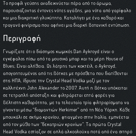
Το προφίλ γεύσης αναδεικνύεται πέρα από το άρωμα,
παρουσιάζοντας έντονες νότες αγάβης, μια νότα από γαρίφαλο
και μια διακριτική γλυκύτητα. Καταλήγει με ένα καθαρό και
τραγανό φινίρισμα που αφήνει μια διαρκή βοτανική εντύπωση.
Περιγραφή
Γνωρίζατε ότι ο διάσημος κωμικός Dan Aykroyd είναι ο
εγκέφαλος πίσω από τα μουσικά μπαρ και τα μέρη House of
Blues; Είναι αλήθεια. Ως λάτρης των κοκτέιλ, ο Aykroyd,
απογοητευμένος από τις βότκες με πρόσθετα που διατίθενται
στις ΗΠΑ, ίδρυσε την Crystal Head Vodka μαζί με τον
καλλιτέχνη John Alexander το 2007. Αυτή η βότκα υπόκειται
σε τετραπλή απόσταξη και φιλτράρεται επτά φορές για
βέλτιστη καθαρότητα, με τα τελευταία τρία φιλτραρίσματα να
γίνονται μέσω “διαμαντιών Herkimer” από τη Νέα Υόρκη. Κάθε
μπουκάλι σε σχήμα κρανίου, φτιαγμένο στην Ιταλία, εμπνέεται
από τον μύθο των “δεκατριών κρανίων”. Τα πρώτα Crystal
Head Vodka εστίαζαν σε απλά αλκοολούχα ποτά από ένα σιτηρό