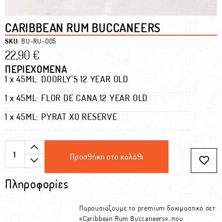
CARIBBEAN RUM BUCCANEERS
SKU:
BU-RU-005
22,90
€
ΠΕΡΙΕΧΟΜΕΝΑ
1 x
45ML: DOORLY'S 12 YEAR OLD
1 x
45ML: FLOR DE CANA 12 YEAR OLD
1 x
45ML: PYRAT XO RESERVE
Προσθήκη στο καλάθι
Πληροφορίες
Παρουσιάζουμε το premium δοκιμαστικό σετ
«Caribbean Rum Buccaneers», που