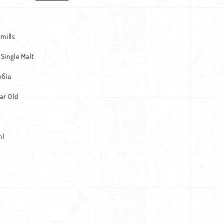
mills
 Single Malt
νδία
ear Old
ml