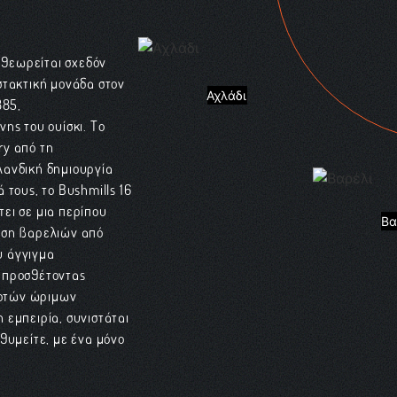
ι θεωρείται σχεδόν
στακτική μονάδα στον
Αχλάδι
885,
ης του ουίσκι. Το
ry από τη
λανδική δημιουργία
 τους, το Bushmills 16
τει σε μια περίπου
Βα
ωση βαρελιών από
υ άγγιγμα
 προσθέτοντας
νοτών ώριμων
 εμπειρία, συνιστάται
θυμείτε, με ένα μόνο