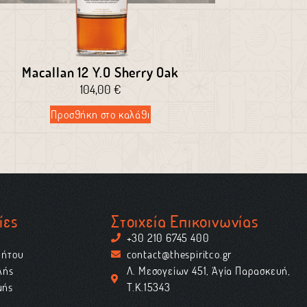
Macallan 12 Y.O Sherry Oak
104,00
€
Προσθήκη στο καλάθι
ίες
Στοιχεία Επικοινωνίας
+30 210 6745 400
ρήτου
contact@thespiritco.gr
λής
Λ. Μεσογείων 451, Αγία Παρασκευή,
μής
Τ.Κ.15343