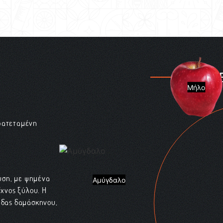
ΠΑΛ
Μήλο
αρατεταμένη
ύση, με ψημένα
Αμύγδαλο
ίχνος ξύλου. Η
λάδας δαμάσκηνου,