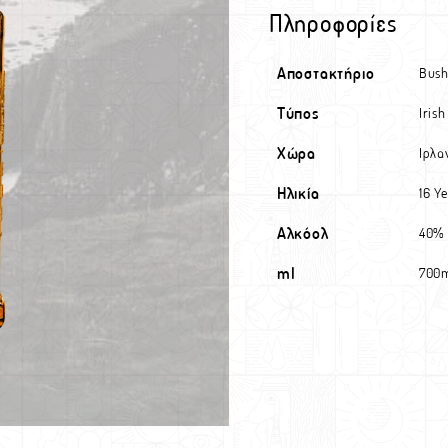
Πληροφορίες
Αποστακτήριο
Bush
Τύπος
Irish
Χώρα
Ιρλα
Ηλικία
16 Y
Αλκόολ
40%
ml
700