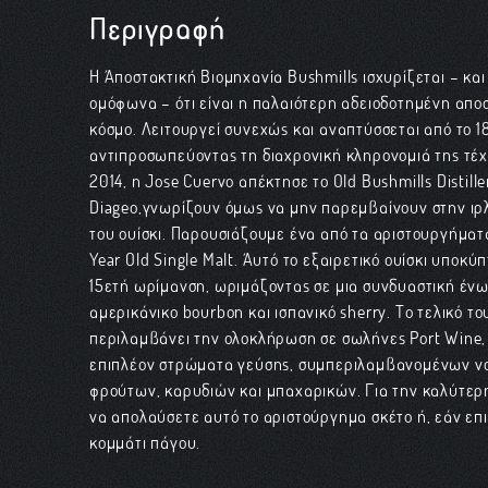
Περιγραφή
Η Αποστακτική Βιομηχανία Bushmills ισχυρίζεται – κα
ομόφωνα – ότι είναι η παλαιότερη αδειοδοτημένη απο
κόσμο. Λειτουργεί συνεχώς και αναπτύσσεται από το 1
αντιπροσωπεύοντας τη διαχρονική κληρονομιά της τέχν
2014, η Jose Cuervo απέκτησε το Old Bushmills Distille
Diageo,γνωρίζουν όμως να μην παρεμβαίνουν στην ιρ
του ουίσκι. Παρουσιάζουμε ένα από τα αριστουργήματά
Year Old Single Malt. Αυτό το εξαιρετικό ουίσκι υποκύπ
15ετή ωρίμανση, ωριμάζοντας σε μια συνδυαστική έν
αμερικάνικο bourbon και ισπανικό sherry. Το τελικό το
περιλαμβάνει την ολοκλήρωση σε σωλήνες Port Wine,
επιπλέον στρώματα γεύσης, συμπεριλαμβανομένων 
φρούτων, καρυδιών και μπαχαρικών. Για την καλύτερη
να απολαύσετε αυτό το αριστούργημα σκέτο ή, εάν επι
κομμάτι πάγου.