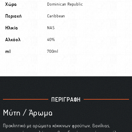
Χώρα
Dominican Republic
Περιοχή
Caribbean
Ηλικία
NAS
Αλκόολ
40%
ml
700ml
ΠΕΡΙΓΡΑΦΗ
Μύτη / Άρωμα
Προκλητικό με αρώματα κόκκινων φρούτων, βανίλιας,