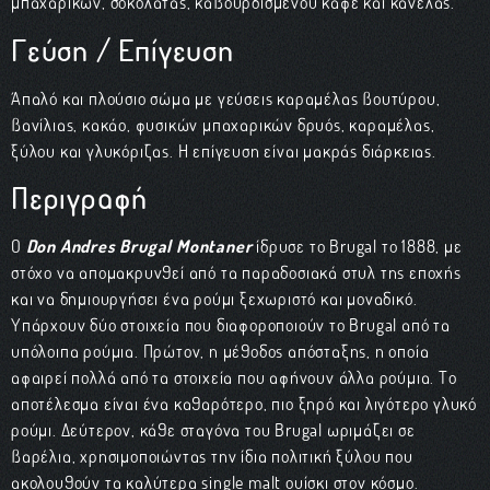
μπαχαρικών, σοκολάτας, καβουρδισμένου καφέ και κανέλας.
Γεύση / Επίγευση
Απαλό και πλούσιο σώμα με γεύσεις καραμέλας βουτύρου,
βανίλιας, κακάο, φυσικών μπαχαρικών δρυός, καραμέλας,
ξύλου και γλυκόριζας. Η επίγευση είναι μακράς διάρκειας.
Περιγραφή
Ο
Don Andres Brugal Montaner
ίδρυσε το Brugal το 1888, με
στόχο να απομακρυνθεί από τα παραδοσιακά στυλ της εποχής
και να δημιουργήσει ένα ρούμι ξεχωριστό και μοναδικό.
Υπάρχουν δύο στοιχεία που διαφοροποιούν το Brugal από τα
υπόλοιπα ρούμια. Πρώτον, η μέθοδος απόσταξης, η οποία
αφαιρεί πολλά από τα στοιχεία που αφήνουν άλλα ρούμια. Το
αποτέλεσμα είναι ένα καθαρότερο, πιο ξηρό και λιγότερο γλυκό
ρούμι. Δεύτερον, κάθε σταγόνα του Brugal ωριμάζει σε
βαρέλια, χρησιμοποιώντας την ίδια πολιτική ξύλου που
ακολουθούν τα καλύτερα single malt ουίσκι στον κόσμο.