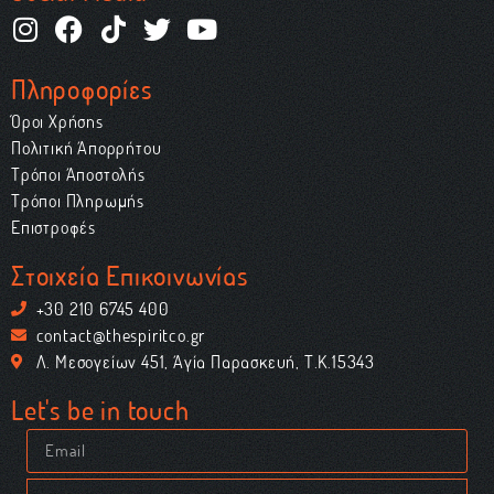
Πληροφορίες
Όροι Χρήσης
Πολιτική Απορρήτου
Τρόποι Αποστολής
Τρόποι Πληρωμής
Επιστροφές
Στοιχεία Επικοινωνίας
+30 210 6745 400
contact@thespiritco.gr
Λ. Μεσογείων 451, Αγία Παρασκευή, Τ.Κ.15343
Let's be in touch