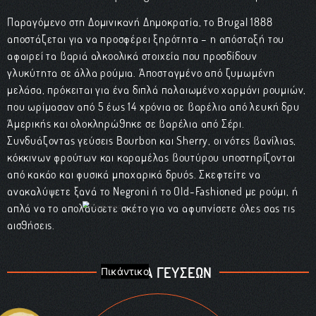
Παραγόμενο στη Δομινικανή Δημοκρατία, το Brugal 1888
αποστάζεται για να προσφέρει ξηρότητα – η απόσταξή του
αφαιρεί τα βαριά αλκοολικά στοιχεία που προσδίδουν
γλυκύτητα σε άλλα ρούμια. Αποσταγμένο από ζυμωμένη
μελάσα, πρόκειται για ένα διπλά παλαιωμένο χαρμάνι ρουμιών,
που ωρίμασαν από 5 έως 14 χρόνια σε βαρέλια από λευκή δρυ
Αμερικής και ολοκληρώθηκε σε βαρέλια από Σέρι.
Συνδυάζοντας γεύσεις Bourbon και Sherry, οι νότες βανίλιας,
κόκκινων φρούτων και καραμέλας βουτύρου υποστηρίζονται
από κακάο και φυσικά μπαχαρικά δρυός. Σκεφτείτε να
ανακαλύψετε ξανά το Negroni ή το Old-Fashioned με ρούμι, ή
απλά να το απολαύσετε σκέτο για να αφυπνίσετε όλες σας τις
αισθήσεις.
ΠΑΛΕΤΑ ΓΕΥΣΕΩΝ
Πικάντικο