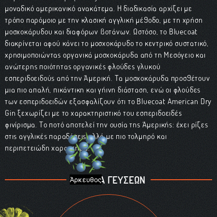
μοναδικό αμερικανικό ανακάτεμα. Η διαδικασία αρχίζει με
τρόπο παρόμοιο με την κλασική αγγλική μέθοδο, με τη χρήση
μοσχοκάρυδου και διαφόρων βοτάνων. Ωστόσο, το Bluecoat
διακρίνεται αφού κάνει το μοσχοκάρυδο το κεντρικό συστατικό,
χρησιμοποιώντας οργανικά μοσχοκάρυδα από τη Μεσόγειο και
ανώτερης ποιότητας οργανικές φλούδες γλυκού
εσπεριδοειδούς από την Αμερική. Τα μοσχοκάρυδα προσθέτουν
μια πιο απαλή, πικάντικη και γήινη διάσταση, ενώ οι φλούδες
των εσπεριδοειδών εξασφαλίζουν ότι το Bluecoat American Dry
Gin ξεχωρίζει με το χαρακτηριστικό του εσπεριδοειδές
φινίρισμα. Το ποτό αποτελεί την ουσία της Αμερικής: έχει ρίζες
στις αγγλικές παραδόσεις αλλά με πιο τολμηρό και
περιπετειώδη χαρακτήρα.
ΠΑΛΕΤΑ ΓΕΥΣΕΩΝ
Άρκευθος