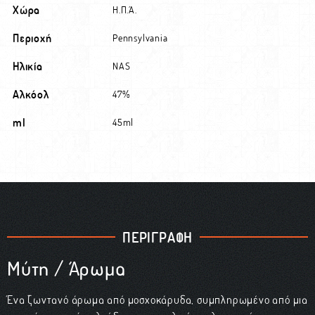
Χώρα
Η.Π.Α.
Περιοχή
Pennsylvania
Ηλικία
NAS
Αλκόολ
47%
ml
45ml
ΠΕΡΙΓΡΑΦΗ
Μύτη / Άρωμα
Ένα ζωντανό άρωμα από μοσχοκάρυδα, συμπληρωμένο από μια