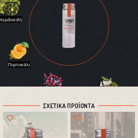
περιδοειδή
Πορτοκάλι
Βότανα
Μούρα
ΣΧΕΤΙΚΑ ΠΡΟΪΟΝΤΑ