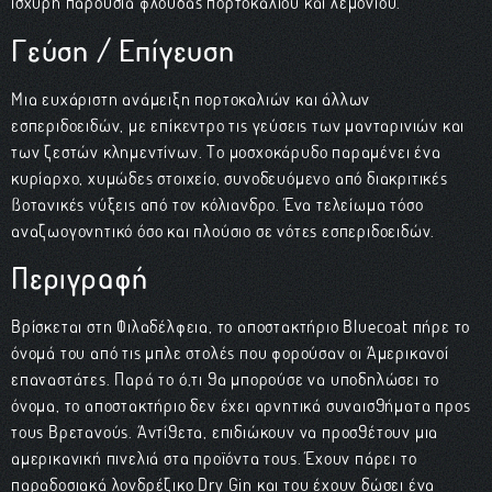
ισχυρή παρουσία φλούδας πορτοκαλιού και λεμονιού.
Γεύση / Επίγευση
Μια ευχάριστη ανάμειξη πορτοκαλιών και άλλων
εσπεριδοειδών, με επίκεντρο τις γεύσεις των μανταρινιών και
των ζεστών κλημεντίνων. Το μοσχοκάρυδο παραμένει ένα
κυρίαρχο, χυμώδες στοιχείο, συνοδευόμενο από διακριτικές
βοτανικές νύξεις από τον κόλιανδρο. Ένα τελείωμα τόσο
αναζωογονητικό όσο και πλούσιο σε νότες εσπεριδοειδών.
Περιγραφή
Βρίσκεται στη Φιλαδέλφεια, το αποστακτήριο Bluecoat πήρε το
όνομά του από τις μπλε στολές που φορούσαν οι Αμερικανοί
επαναστάτες. Παρά το ό,τι θα μπορούσε να υποδηλώσει το
όνομα, το αποστακτήριο δεν έχει αρνητικά συναισθήματα προς
τους Βρετανούς. Αντίθετα, επιδιώκουν να προσθέτουν μια
αμερικανική πινελιά στα προϊόντα τους. Έχουν πάρει το
παραδοσιακά λονδρέζικο Dry Gin και του έχουν δώσει ένα