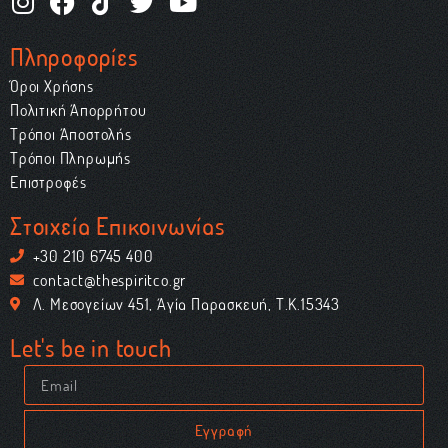
Πληροφορίες
Όροι Χρήσης
Πολιτική Απορρήτου
Τρόποι Αποστολής
Τρόποι Πληρωμής
Επιστροφές
Στοιχεία Επικοινωνίας
+30 210 6745 400
contact@thespiritco.gr
Λ. Μεσογείων 451, Αγία Παρασκευή, Τ.Κ.15343
Let's be in touch
Εγγραφή