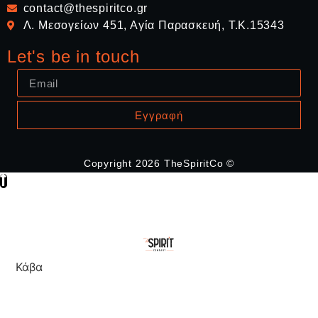
contact@thespiritco.gr
Λ. Μεσογείων 451, Αγία Παρασκευή, Τ.Κ.15343
Let's be in touch
Εγγραφή
Copyright 2026 TheSpiritCo ©
Κάβα
Δοκιμαστικά Σετ